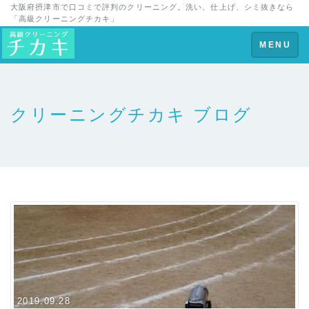
大阪府摂津市で口コミで評判のクリーニング。洗い、仕上げ、シミ抜きなら
「高級クリーニングチカキ」
Toggle
MENU
navigation
クリーニングチカキ ブログ
2019.09.28